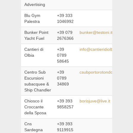
Advertising
Blu Gym
+39 333
Palestra
1046992
Bunker Point
+39 079
bunker@testoni.it
Yacht Fuel
2676366
Cantieri di
+39
info@cantieridiolbia.com
Olbia
0789
58645
Centro Sub
+39
csubportorotondo@tiscali.it
Escursioni
0789
subacquee &
34869
Ship Chandler
Chiosco il
+39 393
borisjuve@live.it
Croccante
9858257
della Sposa
Cns
+39 393
Sardegna
9119915