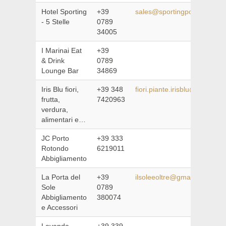
Hotel Sporting
+39
sales@sportingportorotond
- 5 Stelle
0789
34005
I Marinai Eat
+39
& Drink
0789
Lounge Bar
34869
Iris Blu fiori,
+39 348
fiori.piante.irisblu@hotmail.it
frutta,
7420963
verdura,
alimentari e…
JC Porto
+39 333
Rotondo
6219011
Abbigliamento
La Porta del
+39
ilsoleeoltre@gmail.com
Sole
0789
Abbigliamento
380074
e Accessori
Lavanda
+39 339