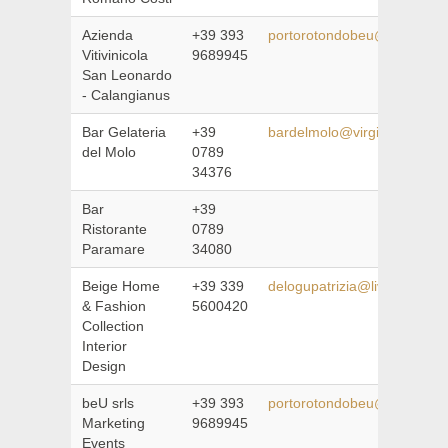
Azienda
+39 393
portorotondobeu@gmail.co
Vitivinicola
9689945
San Leonardo
- Calangianus
Bar Gelateria
+39
bardelmolo@virgilio.it
del Molo
0789
34376
Bar
+39
Ristorante
0789
Paramare
34080
Beige Home
+39 339
delogupatrizia@live.it
& Fashion
5600420
Collection
Interior
Design
beU srls
+39 393
portorotondobeu@gmail.co
Marketing
9689945
Events