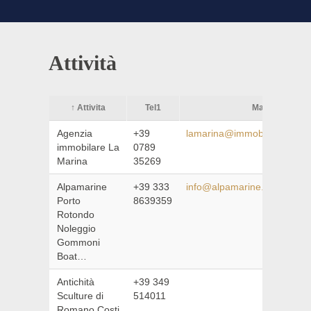
Attività
↑ Attivita
Tel1
Mail
Agenzia
+39
lamarina@immobilmarina.it
immobilare La
0789
Marina
35269
Alpamarine
+39 333
info@alpamarine.com
Porto
8639359
Rotondo
Noleggio
Gommoni
Boat…
Antichità
+39 349
Sculture di
514011
Romano Costi