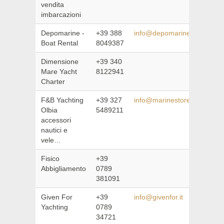
vendita
imbarcazioni
Depomarine -
+39 388
info@depomarine.it
Boat Rental
8049387
Dimensione
+39 340
Mare Yacht
8122941
Charter
F&B Yachting
+39 327
info@marinestoresardegna
Olbia
5489211
accessori
nautici e
vele…
Fisico
+39
Abbigliamento
0789
381091
Given For
+39
info@givenfor.it
Yachting
0789
34721